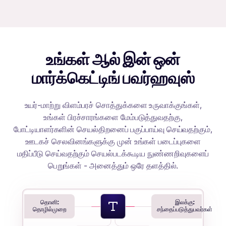
உங்கள் ஆல் இன் ஒன்
மார்க்கெட்டிங் பவர்ஹவுஸ்
உயர்-மாற்று விளம்பரச் சொத்துக்களை உருவாக்குங்கள்,
உங்கள் பிரச்சாரங்களை மேம்படுத்துவதற்கு,
போட்டியாளர்களின் செயல்திறனைப் பகுப்பாய்வு செய்வதற்கும்,
ஊடகச் செலவினங்களுக்கு முன் உங்கள் படைப்புகளை
மதிப்பீடு செய்வதற்கும் செயல்படக்கூடிய நுண்ணறிவுகளைப்
பெறுங்கள் - அனைத்தும் ஒரே தளத்தில்.
தொனி:
இலக்கு:
தொழில்முறை
சந்தைப்படுத்துபவர்கள்