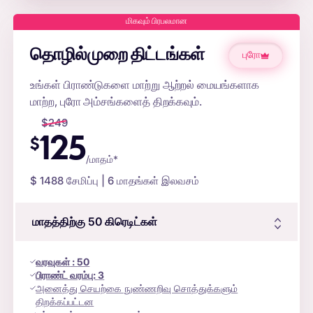
மிகவும் பிரபலமான
தொழில்முறை திட்டங்கள்
புரோ
உங்கள் பிராண்டுகளை மாற்று ஆற்றல் மையங்களாக
மாற்ற, புரோ அம்சங்களைத் திறக்கவும்.
$
249
125
$
/மாதம்*
$
1488
சேமிப்பு | 6 மாதங்கள் இலவசம்
மாதத்திற்கு 50
கிரெடிட்கள்
வரவுகள்
:
50
பிராண்ட் வரம்பு:
3
அனைத்து செயற்கை நுண்ணறிவு சொத்துக்களும்
திறக்கப்பட்டன