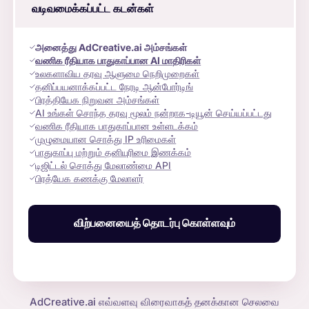
வடிவமைக்கப்பட்ட கடன்கள்
அனைத்து AdCreative.ai அம்சங்கள்
வணிக ரீதியாக பாதுகாப்பான AI மாதிரிகள்
உலகளாவிய தரவு ஆளுமை நெறிமுறைகள்
தனிப்பயனாக்கப்பட்ட நேரடி ஆன்போர்டிங்
பிரத்தியேக நிறுவன அம்சங்கள்
AI உங்கள் சொந்த தரவு மூலம் நன்றாக-டியூன் செய்யப்பட்டது
வணிக ரீதியாக பாதுகாப்பான உள்ளடக்கம்
முழுமையான சொத்து IP உரிமைகள்
பாதுகாப்பு மற்றும் தனியுரிமை இணக்கம்
டிஜிட்டல் சொத்து மேலாண்மை API
பிரத்யேக கணக்கு மேலாளர்
விற்பனையைத் தொடர்பு கொள்ளவும்
AdCreative.ai எவ்வளவு விரைவாகத் தனக்கான செலவை