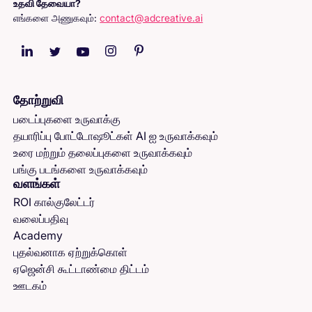
உதவி தேவையா?
எங்களை அணுகவும்:
contact@adcreative.ai
தோற்றுவி
படைப்புகளை உருவாக்கு
தயாரிப்பு போட்டோஷூட்கள் AI ஐ உருவாக்கவும்
உரை மற்றும் தலைப்புகளை உருவாக்கவும்
பங்கு படங்களை உருவாக்கவும்
வளங்கள்
ROI கால்குலேட்டர்
வலைப்பதிவு
Academy
புதல்வனாக ஏற்றுக்கொள்
ஏஜென்சி கூட்டாண்மை திட்டம்
ஊடகம்