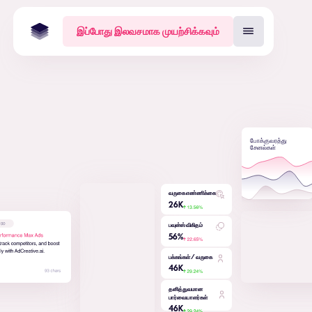
இப்போது இலவசமாக முயற்சிக்கவும்
போக்குவரத்து
சேனல்கள்
வருகை எண்ணிக்கை
26
K
பவுன்ஸ் விகிதம்
56
%
பக்கங்கள் / வருகை
46
K
தனித்துவமான
பார்வையாளர்கள்
46
K