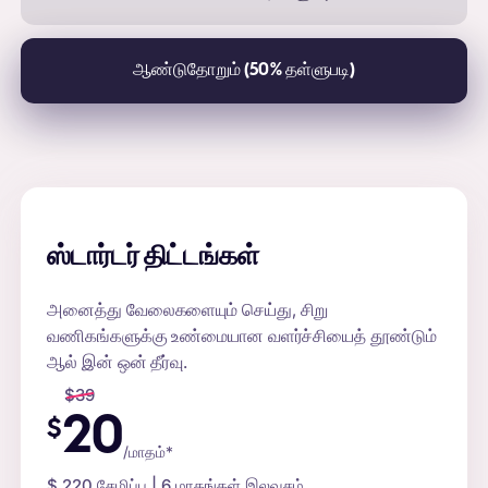
ஆண்டுதோறும் (50% தள்ளுபடி)
ஸ்டார்டர் திட்டங்கள்
அனைத்து வேலைகளையும் செய்து, சிறு
வணிகங்களுக்கு உண்மையான வளர்ச்சியைத் தூண்டும்
ஆல் இன் ஒன் தீர்வு.
$
39
20
$
/மாதம்*
$
220
சேமிப்பு | 6 மாதங்கள் இலவசம்