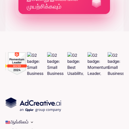
முயற்சிக்கவும்
விளம்பரங்களை
உருவாக்கவும்
ஆங்கிலம்