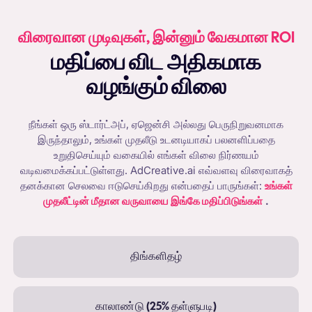
விரைவான முடிவுகள், இன்னும் வேகமான ROI
மதிப்பை விட அதிகமாக
வழங்கும் விலை
நீங்கள் ஒரு ஸ்டார்ட்அப், ஏஜென்சி அல்லது பெருநிறுவனமாக
இருந்தாலும், உங்கள் முதலீடு உடனடியாகப் பலனளிப்பதை
உறுதிசெய்யும் வகையில் எங்கள் விலை நிர்ணயம்
வடிவமைக்கப்பட்டுள்ளது. AdCreative.ai எவ்வளவு விரைவாகத்
தனக்கான செலவை ஈடுசெய்கிறது என்பதைப் பாருங்கள்:
உங்கள்
முதலீட்டின் மீதான வருவாயை இங்கே மதிப்பிடுங்கள்
.
திங்களிதழ்
காலாண்டு (25% தள்ளுபடி)