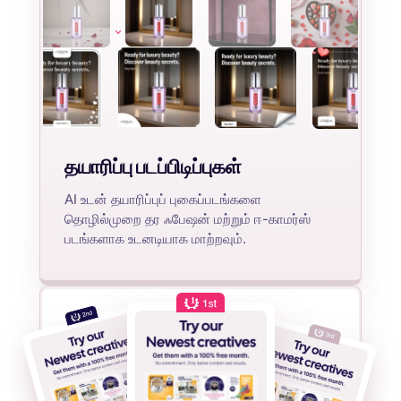
தயாரிப்பு படப்பிடிப்புகள்
AI உடன் தயாரிப்புப் புகைப்படங்களை
தொழில்முறை தர ஃபேஷன் மற்றும் ஈ-காமர்ஸ்
படங்களாக உடனடியாக மாற்றவும்.
1
2