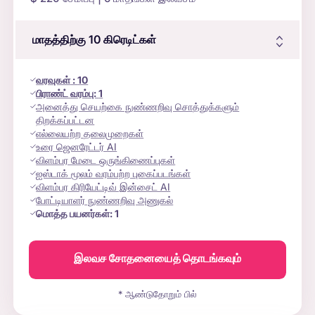
மாதத்திற்கு 10
கிரெடிட்கள்
வரவுகள்
:
10
பிராண்ட் வரம்பு:
1
அனைத்து செயற்கை நுண்ணறிவு சொத்துக்களும்
திறக்கப்பட்டன
எல்லையற்ற தலைமுறைகள்
உரை ஜெனரேட்டர் AI
விளம்பர மேடை ஒருங்கிணைப்புகள்
ஐஸ்டாக் மூலம் வரம்பற்ற புகைப்படங்கள்
விளம்பர கிரியேட்டிவ் இன்சைட் AI
போட்டியாளர் நுண்ணறிவு அணுகல்
மொத்த பயனர்கள்:
1
இலவச சோதனையைத் தொடங்கவும்
* ஆண்டுதோறும் பில்