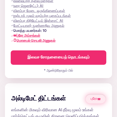
எல்லையற்ற தலைமுறைகள்
உரை ஜெனரேட்டர் AI
விளம்பர மேடை ஒருங்கிணைப்புகள்
ஐஸ்டாக் மூலம் வரம்பற்ற புகைப்படங்கள்
விளம்பர கிரியேட்டிவ் இன்சைட் AI
போட்டியாளர் நுண்ணறிவு அணுகல்
மொத்த பயனர்கள்:
10
ப்ரோ அம்சங்கள்
மொபைல் செயலி அணுகல்
இலவச சோதனையைத் தொடங்கவும்
* ஆண்டுதோறும் பில்
அல்டிமேட் திட்டங்கள்
புரோ
எங்களின் மிகவும் விரிவான AI தீர்வு மூலம் உங்கள்
மார்க்கெட்டிங் குழுவின் திறனை வெளிப்படுத்துங்கள்.