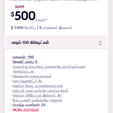
$
999
500
$
/மாதம்*
$
5988
சேமிப்பு | 6 மாதங்கள் இலவசம்
மாதம் 100
கிரெடிட்கள்
வரவுகள்
:
100
பிராண்ட் வரம்பு:
5
அனைத்து செயற்கை நுண்ணறிவு சொத்துக்களும்
திறக்கப்பட்டன
எல்லையற்ற தலைமுறைகள்
உரை ஜெனரேட்டர் AI
விளம்பர மேடை ஒருங்கிணைப்புகள்
ஐஸ்டாக் மூலம் வரம்பற்ற புகைப்படங்கள்
விளம்பர கிரியேட்டிவ் இன்சைட் AI
போட்டியாளர் நுண்ணறிவு அணுகல்
மொத்த பயனர்கள்:
25
ப்ரோ அம்சங்கள்