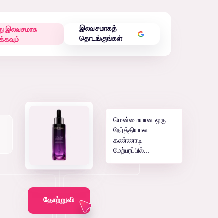
து இலவசமாக
இலவசமாகத்
க்கவும்
தொடங்குங்கள்
மென்மையான ஒரு
நேர்த்தியான
கண்ணாடி
மேற்பரப்பில்...
தோற்றுவி