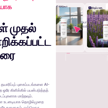
ியாக
மேசை (வீட்டுச்செடி)
விருப்ப உடை
ிக்கப்பட்ட
+
வரை
 தயாரிப்புப் புகைப்படங்களை AI-
ஒரே கிளிக்கில் பயன்படுத்தத்
ைப்புகளாக மாற்றவும்.
்களை உடனடியாக தொழில்முறை
 ஒரே தளமாகும். ஒவ்வொரு