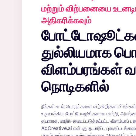
மற்றும் விற்பனையை உடனட
அதிகரிக்கவும்
போட்டோஷூட்கள் முதல்
துல்லியமாக பொற
விளம்பரங்கள் 
நொடிகளில்
நீங்கள் உடல் பொருட்களை விற்கிறீர்களா? உங்கள்
உருவாக்கிய போட்டோஷூட்களாக மாற்றி, அவற்றை 
தயாராக, மாற்ற-மையப்படுத்தப்பட்ட விளம்பரப் பட
AdCreative.ai என்பது தயாரிப்பு புகைப்படங
விளம்பரங்களாக மாற்ற உங்களை அனுமதிக்கும்