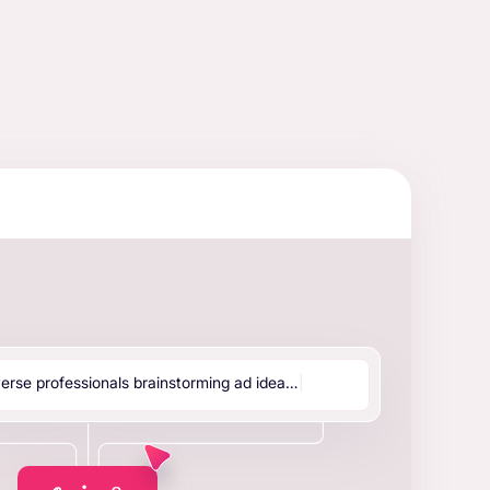
v
e
r
s
e
p
r
o
f
e
s
s
i
o
n
a
l
s
b
r
a
i
n
s
t
o
r
m
i
n
g
a
d
i
d
e
a
…
|