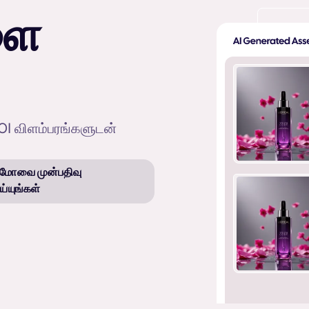
ளை
OI விளம்பரங்களுடன்
மோவை முன்பதிவு
ய்யுங்கள்