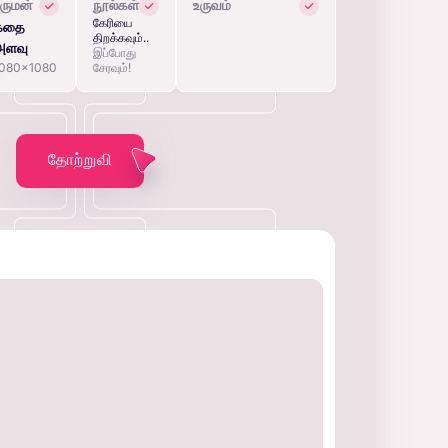
ருமன்
நூல்கள்
உருவம்
கேரியை
கதை
திறக்கவும்..
அளவு
இப்போது
1080x1080
சேரவும்!
தோற்றுவி