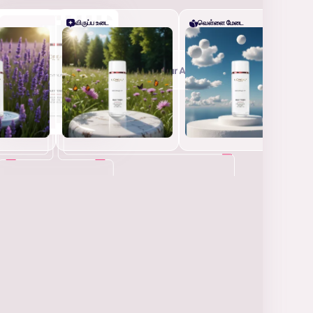
விருப்ப உடை
வெள்ளை மேடை