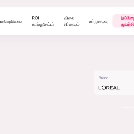
ROI
விலை
இப்போ
ுணிவுவிணை
உள்நுழைவு
கால்குலேட்டர்
நிர்ணயம்
முயற்சி