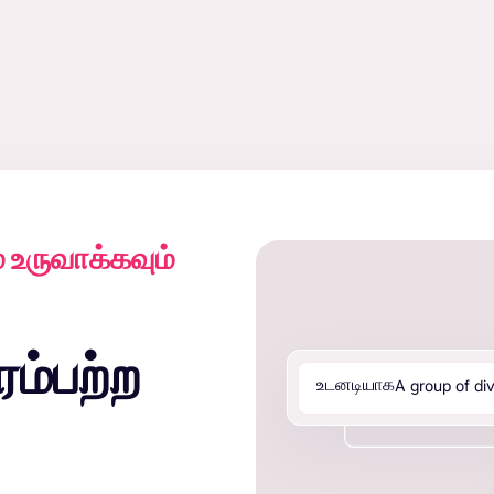
் உருவாக்கவும்
ம்பற்ற
A
g
r
o
u
p
o
f
d
i
உடனடியாக