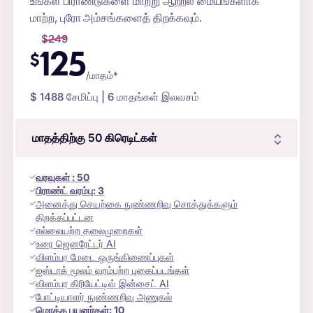
உங்கள் பிராண்டுகளை மாற்று ஆற்றல் மையங்களாக
மாற்ற, புரோ அம்சங்களைத் திறக்கவும்.
$
249
125
$
/மாதம்*
$
1488
சேமிப்பு | 6 மாதங்கள் இலவசம்
மாதத்திற்கு 50
கிரெடிட்கள்
வரவுகள்
:
50
பிராண்ட் வரம்பு:
3
அனைத்து செயற்கை நுண்ணறிவு சொத்துக்களும்
திறக்கப்பட்டன
எல்லையற்ற தலைமுறைகள்
உரை ஜெனரேட்டர் AI
விளம்பர மேடை ஒருங்கிணைப்புகள்
ஐஸ்டாக் மூலம் வரம்பற்ற புகைப்படங்கள்
விளம்பர கிரியேட்டிவ் இன்சைட் AI
போட்டியாளர் நுண்ணறிவு அணுகல்
மொத்த பயனர்கள்:
10