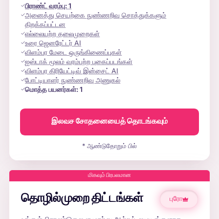
பிராண்ட் வரம்பு:
1
அனைத்து செயற்கை நுண்ணறிவு சொத்துக்களும்
திறக்கப்பட்டன
எல்லையற்ற தலைமுறைகள்
உரை ஜெனரேட்டர் AI
விளம்பர மேடை ஒருங்கிணைப்புகள்
ஐஸ்டாக் மூலம் வரம்பற்ற புகைப்படங்கள்
விளம்பர கிரியேட்டிவ் இன்சைட் AI
போட்டியாளர் நுண்ணறிவு அணுகல்
மொத்த பயனர்கள்:
1
இலவச சோதனையைத் தொடங்கவும்
* ஆண்டுதோறும் பில்
மிகவும் பிரபலமான
தொழில்முறை திட்டங்கள்
புரோ