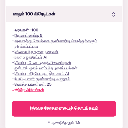
மாதம் 100
கிரெடிட்கள்
வரவுகள்
:
100
பிராண்ட் வரம்பு:
5
அனைத்து செயற்கை நுண்ணறிவு சொத்துக்களும்
திறக்கப்பட்டன
எல்லையற்ற தலைமுறைகள்
உரை ஜெனரேட்டர் AI
விளம்பர மேடை ஒருங்கிணைப்புகள்
ஐஸ்டாக் மூலம் வரம்பற்ற புகைப்படங்கள்
விளம்பர கிரியேட்டிவ் இன்சைட் AI
போட்டியாளர் நுண்ணறிவு அணுகல்
மொத்த பயனர்கள்:
25
ப்ரோ அம்சங்கள்
இலவச சோதனையைத் தொடங்கவும்
* ஆண்டுதோறும் பில்