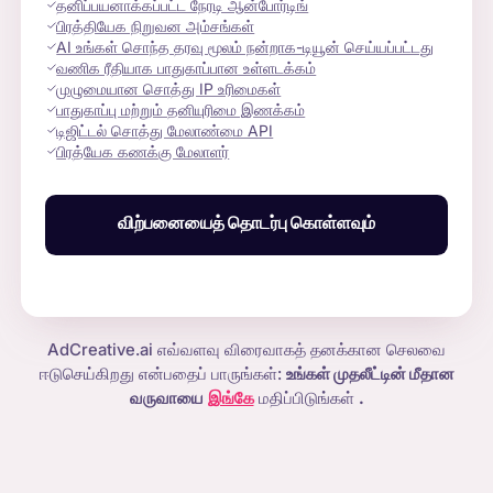
தனிப்பயனாக்கப்பட்ட நேரடி ஆன்போர்டிங்
பிரத்தியேக நிறுவன அம்சங்கள்
AI உங்கள் சொந்த தரவு மூலம் நன்றாக-டியூன் செய்யப்பட்டது
வணிக ரீதியாக பாதுகாப்பான உள்ளடக்கம்
முழுமையான சொத்து IP உரிமைகள்
பாதுகாப்பு மற்றும் தனியுரிமை இணக்கம்
டிஜிட்டல் சொத்து மேலாண்மை API
பிரத்யேக கணக்கு மேலாளர்
விற்பனையைத் தொடர்பு கொள்ளவும்
AdCreative.ai எவ்வளவு விரைவாகத் தனக்கான செலவை
ஈடுசெய்கிறது என்பதைப் பாருங்கள்:
உங்கள் முதலீட்டின் மீதான
வருவாயை
இங்கே
மதிப்பிடுங்கள்
.