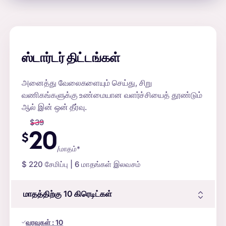
ஸ்டார்டர் திட்டங்கள்
அனைத்து வேலைகளையும் செய்து, சிறு
வணிகங்களுக்கு உண்மையான வளர்ச்சியைத் தூண்டும்
ஆல் இன் ஒன் தீர்வு.
$
39
20
$
/மாதம்*
$
220
சேமிப்பு | 6 மாதங்கள் இலவசம்
மாதத்திற்கு 10
கிரெடிட்கள்
வரவுகள்
:
10