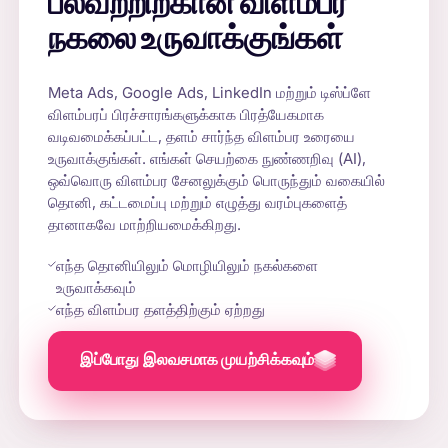
பலவற்றிற்கான விளம்பர
நகலை உருவாக்குங்கள்
Meta Ads, Google Ads, LinkedIn மற்றும் டிஸ்ப்ளே
விளம்பரப் பிரச்சாரங்களுக்காக பிரத்யேகமாக
வடிவமைக்கப்பட்ட, தளம் சார்ந்த விளம்பர உரையை
உருவாக்குங்கள். எங்கள் செயற்கை நுண்ணறிவு (AI),
ஒவ்வொரு விளம்பர சேனலுக்கும் பொருந்தும் வகையில்
தொனி, கட்டமைப்பு மற்றும் எழுத்து வரம்புகளைத்
தானாகவே மாற்றியமைக்கிறது.
எந்த தொனியிலும் மொழியிலும் நகல்களை
உருவாக்கவும்
எந்த விளம்பர தளத்திற்கும் ஏற்றது
இப்போது இலவசமாக முயற்சிக்கவும்