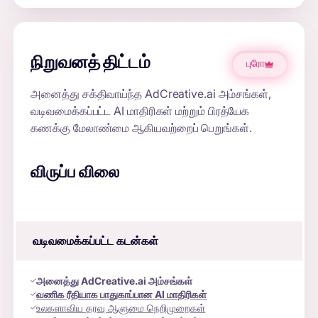
நிறுவனத் திட்டம்
புரோ
அனைத்து சக்திவாய்ந்த AdCreative.ai அம்சங்கள்,
வடிவமைக்கப்பட்ட AI மாதிரிகள் மற்றும் பிரத்யேக
கணக்கு மேலாண்மை ஆகியவற்றைப் பெறுங்கள்.
விருப்ப விலை
வடிவமைக்கப்பட்ட கடன்கள்
அனைத்து AdCreative.ai அம்சங்கள்
வணிக ரீதியாக பாதுகாப்பான AI மாதிரிகள்
உலகளாவிய தரவு ஆளுமை நெறிமுறைகள்