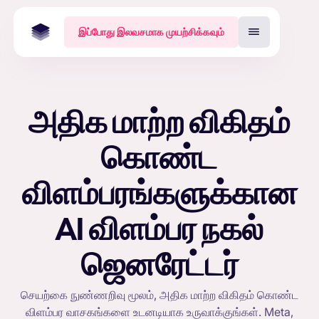
இப்போது இலவசமாக முயற்சிக்கவும்
அதிக மாற்ற விகிதம்
கொண்ட
விளம்பரங்களுக்கான
AI விளம்பர நகல்
ஜெனரேட்டர்
செயற்கை நுண்ணறிவு மூலம், அதிக மாற்ற விகிதம் கொண்ட
விளம்பர வாசகங்களை உடனடியாக உருவாக்குங்கள். Meta,