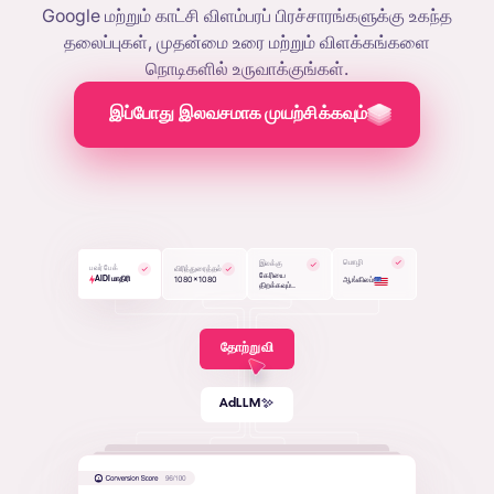
Google மற்றும் காட்சி விளம்பரப் பிரச்சாரங்களுக்கு உகந்த
தலைப்புகள், முதன்மை உரை மற்றும் விளக்கங்களை
நொடிகளில் உருவாக்குங்கள்.
இப்போது இலவசமாக முயற்சிக்கவும்
மொழி
இலக்கு
பவர் பேக்
விரித்துரைத்தல்
கேரியை
1080x1080
ஆங்கிலம்
AIDI மாதிரி
திறக்கவும்..
தோற்றுவி
AdLLM
AdLLM