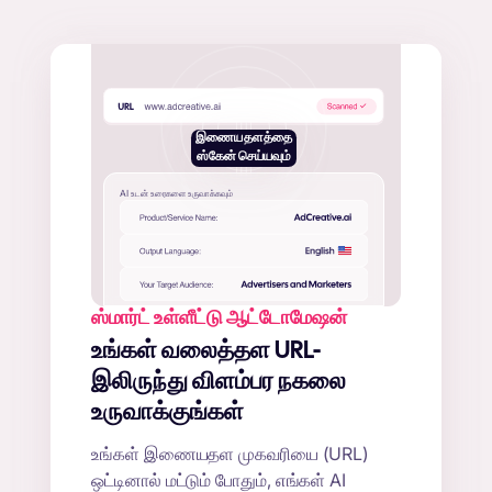
இணையதளத்தை
ஸ்கேன் செய்யவும்
AI உடன் உரைகளை உருவாக்கவும்
ஸ்மார்ட் உள்ளீட்டு ஆட்டோமேஷன்
உங்கள் வலைத்தள URL-
இலிருந்து விளம்பர நகலை
உருவாக்குங்கள்
உங்கள் இணையதள முகவரியை (URL)
ஒட்டினால் மட்டும் போதும், எங்கள் AI