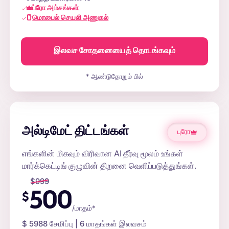
ப்ரோ அம்சங்கள்
மொபைல் செயலி அணுகல்
இலவச சோதனையைத் தொடங்கவும்
* ஆண்டுதோறும் பில்
அல்டிமேட் திட்டங்கள்
புரோ
எங்களின் மிகவும் விரிவான AI தீர்வு மூலம் உங்கள்
மார்க்கெட்டிங் குழுவின் திறனை வெளிப்படுத்துங்கள்.
$
999
500
$
/மாதம்*
$
5988
சேமிப்பு | 6 மாதங்கள் இலவசம்