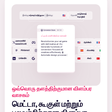
வாழ்க்கைத்
இலக்கு:
சந்தைப்படுத்துபவர்கள்
இலக்கு:
தொனி:
தொழிலர்
பட்டியல் பாணி விளம்பர உரைகள்
பறவைகளின்
R
e
v
o
l
u
t
i
o
n
i
z
e
y
o
u
r
a
d
g
a
m
e
பேஸ்புக்
ஆங்கிலம்
பிரெஞ்சு
w
i
t
h
A
d
C
r
e
a
t
i
v
e
.
a
i
!


கலகலப்பொலி
G
e
n
e
r
a
t
e
h
u
n
d
r
e
d
s
o
f
c
o
n
v
e
r
s
i
o
n
-
f
o
c
u
s
e
d
a
d
Pinterest
Instagram
ஸ்பானிஷ்
இத்தாலிய
c
r
e
a
t
i
v
e
s
e
f
f
o
r
t
l
e
s
s
l
y
.

A
u
t
o
m
a
t
e
d
e
s
i
g
n
p
r
o
c
e
s
s
e
s
&
t
r
a
c
k
c
o
m
p
e
t
i
t
o
r
s
’
b
e
s
t
-
Linkedin
கூகிள்
சீனம்
துருக்கி
p
e
r
f
o
r
m
i
n
g
c
r
e
a
t
i
v
e
s
.

B
o
o
s
t
c
o
n
|
ஒவ்வொரு தளத்திற்குமான விளம்பர
வாசகம்
மெட்டா, கூகுள் மற்றும்