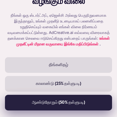
வழங்கும் விலை
நீங்கள் ஒரு ஸ்டார்ட்அப், ஏஜென்சி அல்லது பெருநிறுவனமாக
இருந்தாலும், உங்கள் முதலீடு உடனடியாகப் பலனளிப்பதை
உறுதிசெய்யும் வகையில் எங்கள் விலை நிர்ணயம்
வடிவமைக்கப்பட்டுள்ளது. AdCreative.ai எவ்வளவு விரைவாகத்
தனக்கான செலவை ஈடுசெய்கிறது என்பதைப் பாருங்கள்:
உங்கள்
முதலீட்டின் மீதான வருவாயை இங்கே மதிப்பிடுங்கள்
.
திங்களிதழ்
காலாண்டு (25% தள்ளுபடி)
ஆண்டுதோறும் (50% தள்ளுபடி)